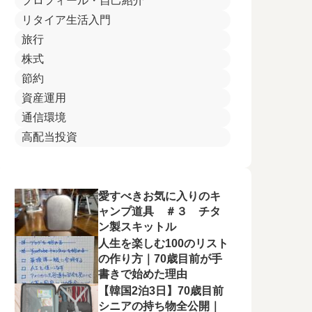
プロフィール・自己紹介
リタイア生活入門
旅行
株式
節約
資産運用
通信環境
高配当投資
愛すべきお気に入りのキ
ャンプ道具 ＃３ チタ
ン製スキットル
人生を楽しむ100のリスト
の作り方｜70歳目前が手
書きで始めた理由
【韓国2泊3日】70歳目前
シニアの持ち物全公開｜