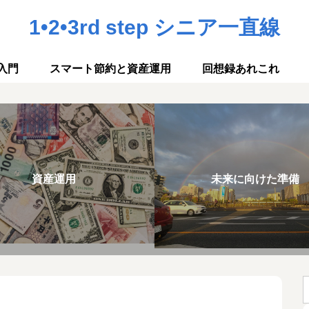
1•2•3rd step シニア一直線
入門
スマート節約と資産運用
回想録あれこれ
資産運用
未来に向けた準備