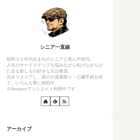
シニア一直線
昭和３０年代生まれのシニアど真ん中世代。
人生のサードステップを悩みながら転げながらひ
た走る新しもの好きな元公務員。
完全リタイアし、親の介護看取り・心臓手術を経
て、いろんな事に挑戦中。
※Amazonアソシエイト利用中です
アーカイブ