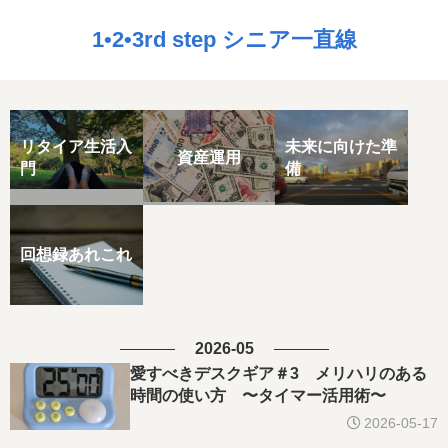
1•2•3rd step シニア一直線
リタイア生活入
未来に向けた準
資産運用
門
備
回想録あれこれ
2026-05
愛すべきデスクギア＃3 メリハリのある
時間の使い方 〜タイマー活用術〜
2026-05-17