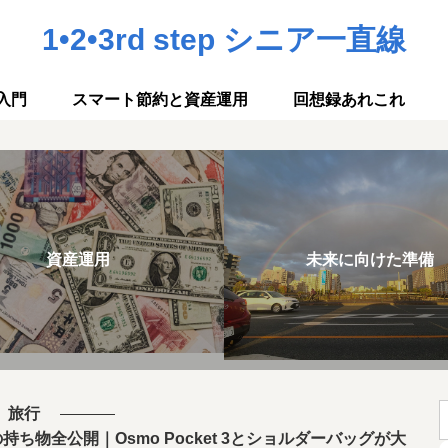
1•2•3rd step シニア一直線
入門
スマート節約と資産運用
回想録あれこれ
資産運用
未来に向けた準備
旅行
持ち物全公開｜Osmo Pocket 3とショルダーバッグが大