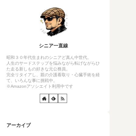
シニア一直線
昭和３０年代生まれのシニアど真ん中世代。
人生のサードステップを悩みながら転げながらひ
た走る新しもの好きな元公務員。
完全リタイアし、親の介護看取り・心臓手術を経
て、いろんな事に挑戦中。
※Amazonアソシエイト利用中です
アーカイブ