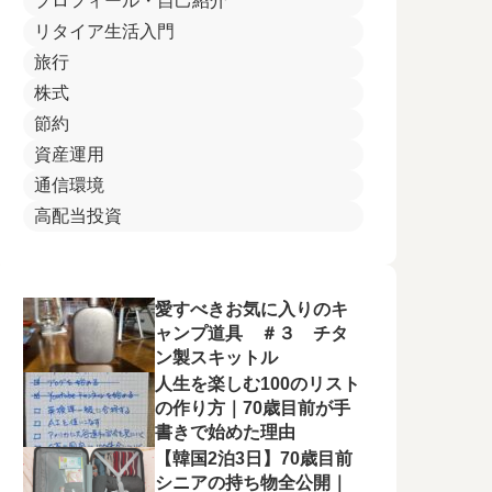
プロフィール・自己紹介
リタイア生活入門
旅行
株式
節約
資産運用
通信環境
高配当投資
愛すべきお気に入りのキ
ャンプ道具 ＃３ チタ
ン製スキットル
人生を楽しむ100のリスト
の作り方｜70歳目前が手
書きで始めた理由
【韓国2泊3日】70歳目前
シニアの持ち物全公開｜