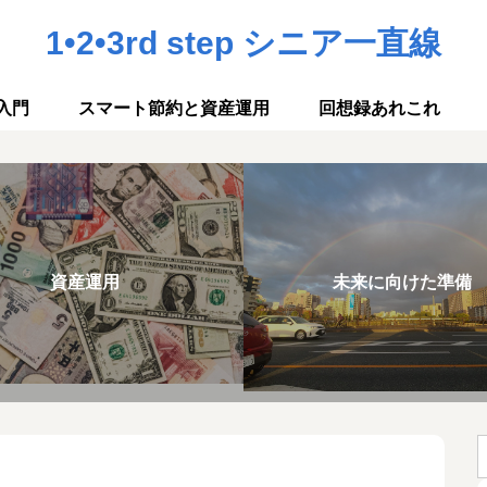
1•2•3rd step シニア一直線
入門
スマート節約と資産運用
回想録あれこれ
資産運用
未来に向けた準備