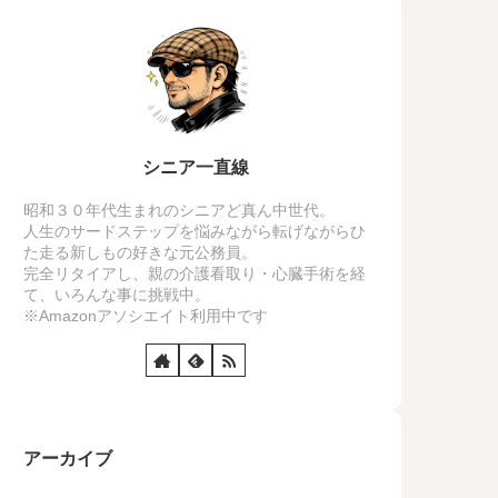
シニア一直線
昭和３０年代生まれのシニアど真ん中世代。
人生のサードステップを悩みながら転げながらひ
た走る新しもの好きな元公務員。
完全リタイアし、親の介護看取り・心臓手術を経
て、いろんな事に挑戦中。
※Amazonアソシエイト利用中です
アーカイブ