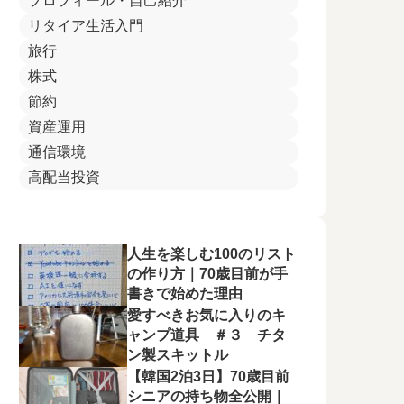
プロフィール・自己紹介
リタイア生活入門
旅行
株式
節約
資産運用
通信環境
高配当投資
人生を楽しむ100のリスト
の作り方｜70歳目前が手
書きで始めた理由
愛すべきお気に入りのキ
ャンプ道具 ＃３ チタ
ン製スキットル
【韓国2泊3日】70歳目前
シニアの持ち物全公開｜