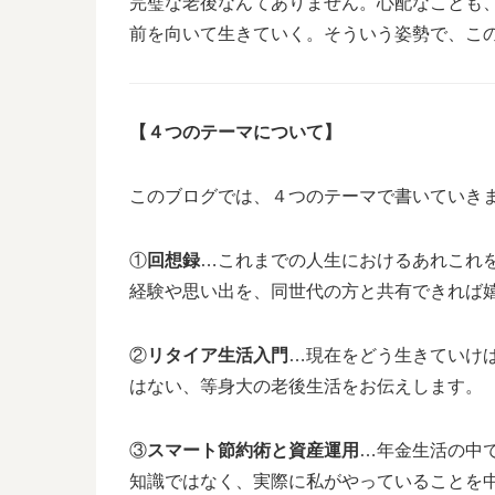
完璧な老後なんてありません。心配なことも
前を向いて生きていく。そういう姿勢で、こ
【４つのテーマについて】
このブログでは、４つのテーマで書いていき
①
回想録
…これまでの人生におけるあれこれ
経験や思い出を、同世代の方と共有できれば
②
リタイア生活入門
…現在をどう生きていけ
はない、等身大の老後生活をお伝えします。
③
スマート節約術と資産運用
…年金生活の中
知識ではなく、実際に私がやっていることを